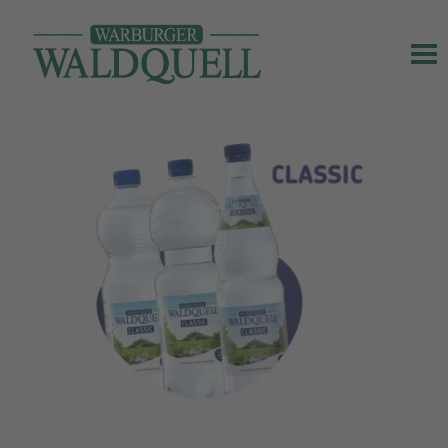
Mineralquellen
Germete
GmbH